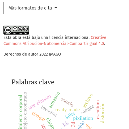
Más formatos de cita
Esta obra está bajo una licencia internacional
Creative
Commons Atribución-NoComercial-CompartirIgual 4.0
.
Derechos de autor 2022 IMAGO
Palabras clave
armazón
objeto encontrado
archivo
arte efímero
movimiento corporal
sonido
escultura
distorción
sample
invasión
ready-made
tiempo
laika
pixilation
claymation
3ds
cambio
3d