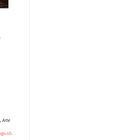
s
, Arte
ago.n5.