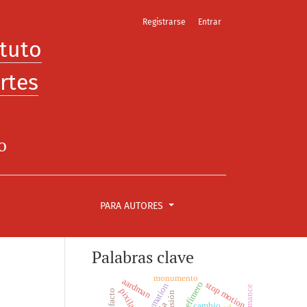
Registrarse
Entrar
ituto
rtes
o
PARA AUTORES
Palabras clave
monumento
aardman
stop motion
arte efímero
claymation
pixilation
artefacto
invasión
cambio