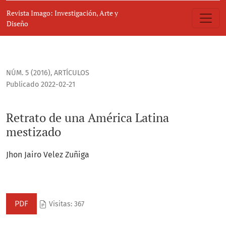
Retrato de una América Latina mestizado
Revista Imago: Investigación, Arte y
Diseño
NÚM. 5 (2016)
,
ARTÍCULOS
Publicado 2022-02-21
Retrato de una América Latina
mestizado
Jhon Jairo Velez Zuñiga
PDF
Visitas: 367