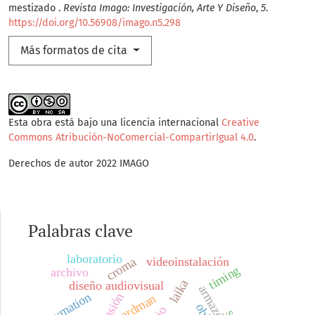
mestizado .
Revista Imago: Investigación, Arte Y Diseño
,
5
.
https://doi.org/10.56908/imago.n5.298
Más formatos de cita
Esta obra está bajo una licencia internacional
Creative
Commons Atribución-NoComercial-CompartirIgual 4.0
.
Derechos de autor 2022 IMAGO
Palabras clave
laboratorio
videoinstalación
croma
timing
archivo
laika
diseño audiovisual
armazón
claymation
invasión
aardman