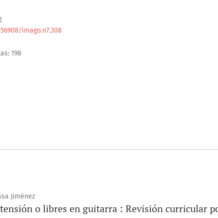
2
0.56908/imago.n7.308
tas: 198
ssa Jiménez
tensión o libres en guitarra : Revisión curricular p