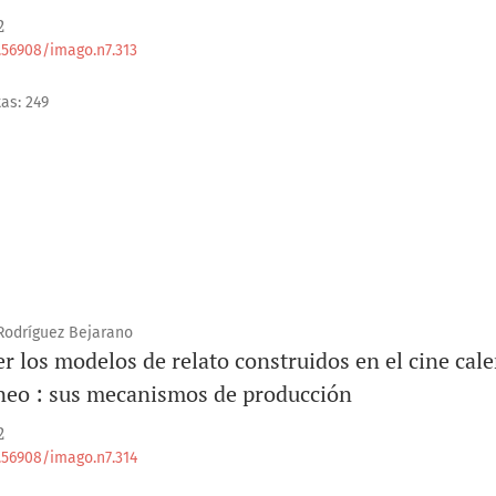
2
0.56908/imago.n7.313
tas: 249
Rodríguez Bejarano
r los modelos de relato construidos en el cine cal
eo : sus mecanismos de producción
2
0.56908/imago.n7.314