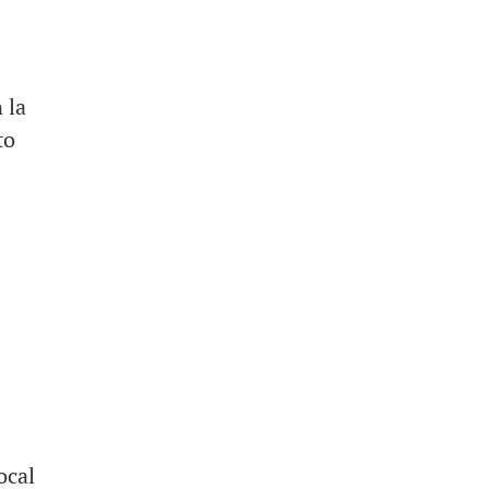
 la
to
ocal