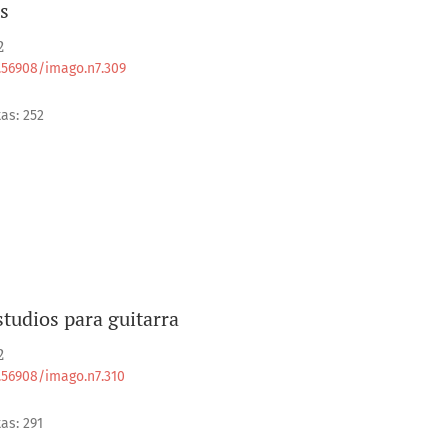
s
2
0.56908/imago.n7.309
tas: 252
studios para guitarra
2
0.56908/imago.n7.310
as: 291