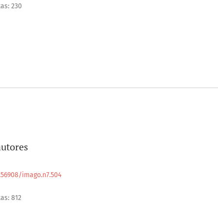
tas: 230
autores
0.56908/imago.n7.504
tas: 812