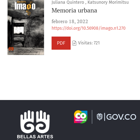
Juliana Quintero , Katsunory Morimitsu
Memoria urbana
febrero 18, 2022
https://doi.org/10.56908/imago.n1.270
PDF
Visitas: 721